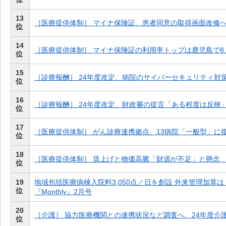
13
［医療提供体制］ マイナ保険証、患者同意の取得画面改修
位
14
［医療提供体制］ マイナ保険証の利用率トップは鹿児島で8.
位
15
［診療報酬］ 24年度改定、病院のサイバーセキュリティ対
位
16
［診療報酬］ 24年度改定、財政審の提言「ある程度は反映
位
17
［医療提供体制］ がん診療連携拠点、13病院「一般型」に
位
18
［医療提供体制］ 賃上げと物価高騰「財源が不足」と懸念
位
19
地域包括医療病棟入院料3,050点／日を創設 外来管理加算
位
『Monthly』2月号
20
［介護］ 協力医療機関との連携状況など調査へ、24年度介
位