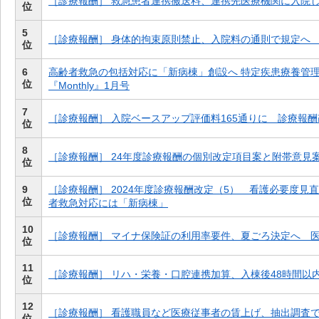
［診療報酬］ 救急患者連携搬送料、連携先医療機関に入院
位
5
［診療報酬］ 身体的拘束原則禁止、入院料の通則で規定へ
位
6
高齢者救急の包括対応に「新病棟」創設へ 特定疾患療養管
位
『Monthly』1月号
7
［診療報酬］ 入院ベースアップ評価料165通りに 診療報
位
8
［診療報酬］ 24年度診療報酬の個別改定項目案と附帯意見
位
9
［診療報酬］ 2024年度診療報酬改定（5） 看護必要度見
位
者救急対応には「新病棟」
10
［診療報酬］ マイナ保険証の利用率要件、夏ごろ決定へ 医
位
11
［診療報酬］ リハ・栄養・口腔連携加算、入棟後48時間以
位
12
［診療報酬］ 看護職員など医療従事者の賃上げ、抽出調査
位