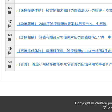
46
［医療提供体制］ 経営情報未届けの医療法人への指導・監
位
47
［診療報酬］ 24年度診療報酬改定案14日答申へ 中医協
位
48
［診療報酬］ 診療報酬改定で優先対応の医療技術177件 
位
49
［医療提供体制］ 病床確保料、診療報酬のコロナ特例3月末
位
50
［介護］ 看護小規模多機能型居宅介護の広域利用で手引き
位
Copyright © Welfare pol
プラ