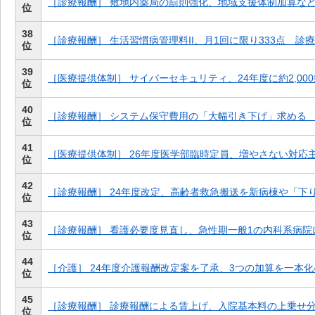
［診療報酬］ 敷地内薬局の罰則強化、地域支援体制加算など
位
38
［診療報酬］ 生活習慣病管理料II、月1回に限り333点 診
位
39
［医療提供体制］ サイバーセキュリティ、24年度に約2,00
位
40
［診療報酬］ システム保守費用の「大幅引き下げ」求める
位
41
［医療提供体制］ 26年度医学部臨時定員、増やさない対応
位
42
［診療報酬］ 24年度改定、高齢者救急搬送を新病棟や「下
位
43
［診療報酬］ 看護必要度見直し、急性期一般1の内科系病院
位
44
［介護］ 24年度介護報酬改定案を了承、3つの加算を一本
位
45
［診療報酬］ 診療報酬による賃上げ、入院基本料の上乗せ
位