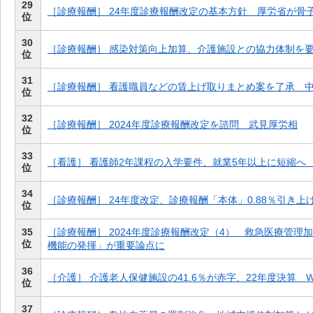
29
［診療報酬］ 24年度診療報酬改定の基本方針 厚労省が骨
位
30
［診療報酬］ 感染対策向上加算、介護施設との協力体制を
位
31
［診療報酬］ 看護職員などの賃上げ取りまとめ案を了承 
位
32
［診療報酬］ 2024年度診療報酬改定を諮問 武見厚労相
位
33
［看護］ 看護師2年課程の入学要件、就業5年以上に短縮へ
位
34
［診療報酬］ 24年度改定、診療報酬「本体」0.88％引き上
位
35
［診療報酬］ 2024年度診療報酬改定（4） 救急医療管理
位
機能の発揮」が重要論点に
36
［介護］ 介護老人保健施設の41.6％が赤字、22年度決算 
位
37