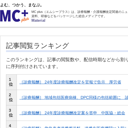
よむ、つかう、まなぶ。
MC plus（エムシープラス）は、診療報酬・介護報酬改定関連のニ
資料、研修などをパッケージした総合メディアです。
Material
記事閲覧ランキング
このランキングは、記事の閲覧数や、配信時期などから割
に序列付けされています。
1
［診療報酬］ 24年度診療報酬改定を官報で告示 厚労省
位
2
［診療報酬］ 地域包括医療病棟、DPC同様の包括範囲に 
位
3
［診療報酬］ 24年度診療報酬改定案を答申 中医協・総会
位
4