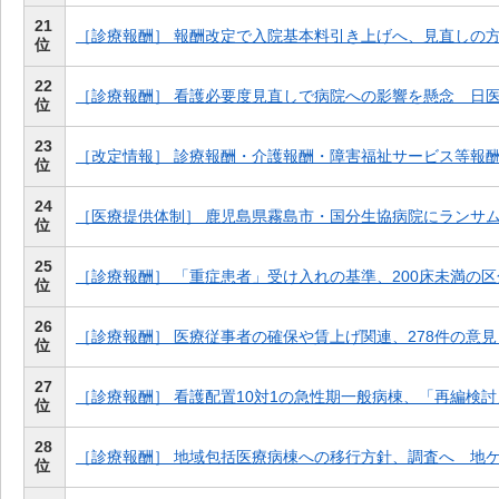
21
［診療報酬］ 報酬改定で入院基本料引き上げへ、見直しの
位
22
［診療報酬］ 看護必要度見直しで病院への影響を懸念 日
位
23
［改定情報］ 診療報酬・介護報酬・障害福祉サービス等報
位
24
［医療提供体制］ 鹿児島県霧島市・国分生協病院にランサ
位
25
［診療報酬］ 「重症患者」受け入れの基準、200床未満の
位
26
［診療報酬］ 医療従事者の確保や賃上げ関連、278件の意
位
27
［診療報酬］ 看護配置10対1の急性期一般病棟、「再編検
位
28
［診療報酬］ 地域包括医療病棟への移行方針、調査へ 地
位