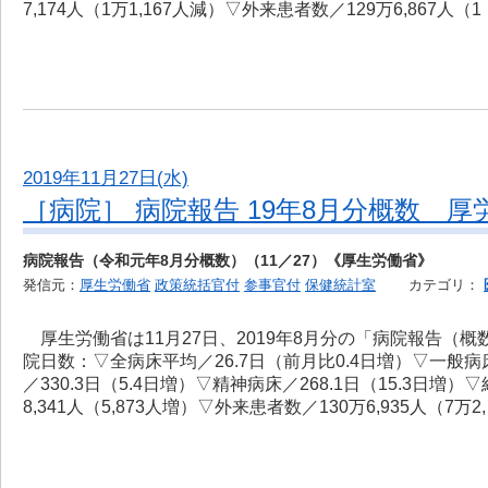
7,174人（1万1,167人減）▽外来患者数／129万6,867人（
2019年11月27日(水)
［病院］ 病院報告 19年8月分概数 厚
病院報告（令和元年8月分概数）（11／27）《厚生労働省》
発信元：
厚生労働省
政策統括官付
参事官付
保健統計室
カテゴリ：
厚生労働省は11月27日、2019年8月分の「病院報告（
院日数：▽全病床平均／26.7日（前月比0.4日増）▽一般病床
／330.3日（5.4日増）▽精神病床／268.1日（15.3日増
8,341人（5,873人増）▽外来患者数／130万6,935人（7万2