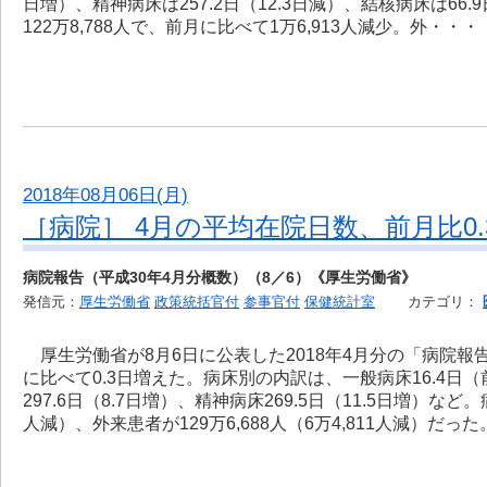
日増）、精神病床は257.2日（12.3日減）、結核病床は66.
122万8,788人で、前月に比べて1万6,913人減少。外・・・
2018年08月06日(月)
［病院］ 4月の平均在院日数、前月比0.
病院報告（平成30年4月分概数）（8／6）《厚生労働省》
発信元：
厚生労働省
政策統括官付
参事官付
保健統計室
カテゴリ：
厚生労働省が8月6日に公表した2018年4月分の「病院報
に比べて0.3日増えた。病床別の内訳は、一般病床16.4日（
297.6日（8.7日増）、精神病床269.5日（11.5日増）な
人減）、外来患者が129万6,688人（6万4,811人減）だっ