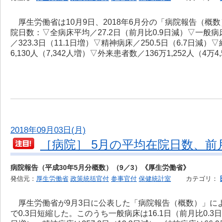
厚生労働省は10月9日、2018年6月分の「病院報告（概
院日数：▽全病床平均／27.2日（前月比0.9日減）▽一般病床
／323.3日（11.1日増）▽精神病床／250.5日（6.7日減
6,130人（7,342人増）▽外来患者数／136万1,252人（4万4
2018年09月03日(月)
［病院］ 5月の平均在院日数、前月
病院報告（平成30年5月分概数）（9／3）《厚生労働省》
発信元：
厚生労働省
政策統括官付
参事官付
保健統計室
カテゴリ：
厚生労働省が9月3日に公表した「病院報告（概数）」による
で0.3日短縮した。このうち一般病床は16.1日（前月比0.3日減