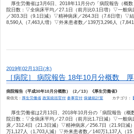
厚生労働省は3月6日、2018年11月分の「病院報告（概
院日数：▽全病床平均／27.1日（前月比0.1日増）▽一般病床
／303.3日（9.1日減）▽精神病床／264.3日（7.6日増）
8,590人（7,463人増）▽外来患者数／139万3,296人（7,8
2019年02月13日(水)
［病院］ 病院報告 18年10月分概数 
病院報告（平成30年10月分概数）（2／13）《厚生労働省》
発信元：
厚生労働省
政策統括官付
参事官付
保健統計室
カテゴリ：
厚生労働省は2月13日、2018年10月分の「病院報告（
院日数：▽全病床平均／27.0日（前月比1.7日減）▽一般病床／
床／312.4日（21.3日減）▽精神病床／256.7日（21.9
万1,127人（1,703人減）▽外来患者数／140万1,137人（1