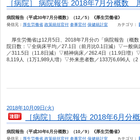
［病院］ 病院報告 2018年7月分概数 
病院報告（平成30年7月分概数）（12／5）《厚生労働省》
発信元：
厚生労働省
政策統括官付
参事官付
保健統計室
カテゴリ：
厚生労働省は12月5日、2018年7月分の「病院報告（概
院日数：▽全病床平均／27.1日（前月比0.1日減）▽一般病床
／311.5日（11.8日減）▽精神病床／262.4日（11.9日
8,119人（1万1,989人増）▽外来患者数／133万6,696人（
2018年10月09日(火)
［病院］ 病院報告 2018年6月分
病院報告（平成30年6月分概数）（10／9）《厚生労働省》
発信元：
厚生労働省
政策統括官付
参事官付
保健統計室
カテゴリ：