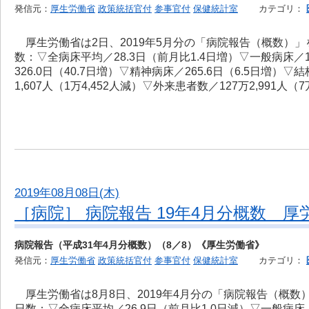
発信元：
厚生労働省
政策統括官付
参事官付
保健統計室
カテゴリ：
厚生労働省は2日、2019年5月分の「病院報告（概数）
数：▽全病床平均／28.3日（前月比1.4日増）▽一般病床／16
326.0日（40.7日増）▽精神病床／265.6日（6.5日増）
1,607人（1万4,452人減）▽外来患者数／127万2,991人（7
2019年08月08日(木)
［病院］ 病院報告 19年4月分概数 厚
病院報告（平成31年4月分概数）（8／8）《厚生労働省》
発信元：
厚生労働省
政策統括官付
参事官付
保健統計室
カテゴリ：
厚生労働省は8月8日、2019年4月分の「病院報告（概
日数：▽全病床平均／26.9日（前月比1.0日減）▽一般病床／