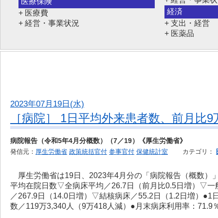
医療保険
経済
+ 医療費
+ 経営・事業状況
+ 支出・経営
+ 医薬品
2023年07月19日(水)
［病院］ 1日平均外来患者数、前月比9万4
病院報告（令和5年4月分概数）（7／19）《厚生労働省》
発信元：
厚生労働省
政策統括官付
参事官付
保健統計室
カテゴリ：
厚生労働省は19日、2023年4月分の「病院報告（概数）」を
平均在院日数▽全病床平均／26.7日（前月比0.5日増）▽一般
／267.9日（14.0日増）▽結核病床／55.2日（1.2日増）
数／119万3,340人（9万418人減）●月末病床利用率：71.