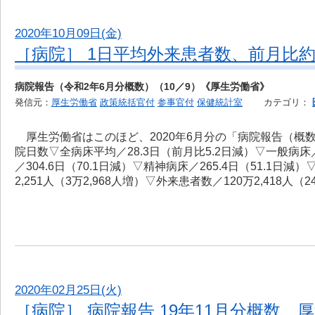
2020年10月09日(金)
［病院］ 1日平均外来患者数、前月比約
病院報告（令和2年6月分概数）（10／9）《厚生労働省》
発信元：
厚生労働省
政策統括官付
参事官付
保健統計室
カテゴリ：
厚生労働省はこのほど、2020年6月分の「病院報告（概
院日数▽全病床平均／28.3日（前月比5.2日減）▽一般病床／1
／304.6日（70.1日減）▽精神病床／265.4日（51.1日
2,251人（3万2,968人増）▽外来患者数／120万2,418人（
2020年02月25日(火)
［病院］ 病院報告 19年11月分概数 