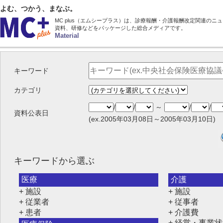
よむ、つかう、まなぶ。
MC plus（エムシープラス）は、診療報酬・介護報酬改定関連のニ
資料、研修などをパッケージした総合メディアです。
Material
キーワード
カテゴリ
/
/
～
/
/
資料公表日
(ex.2005年03月08日～2005年03月10日)
キーワードから選ぶ
医療
介護
+ 施設
+ 施設
+ 従業者
+ 従事者
+ 患者
+ 介護費
+ 経営・事業