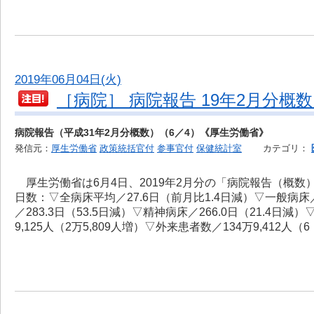
2019年06月04日(火)
［病院］ 病院報告 19年2月分概
病院報告（平成31年2月分概数）（6／4）《厚生労働省》
発信元：
厚生労働省
政策統括官付
参事官付
保健統計室
カテゴリ：
厚生労働省は6月4日、2019年2月分の「病院報告（概
日数：▽全病床平均／27.6日（前月比1.4日減）▽一般病床／1
／283.3日（53.5日減）▽精神病床／266.0日（21.4日
9,125人（2万5,809人増）▽外来患者数／134万9,412人（