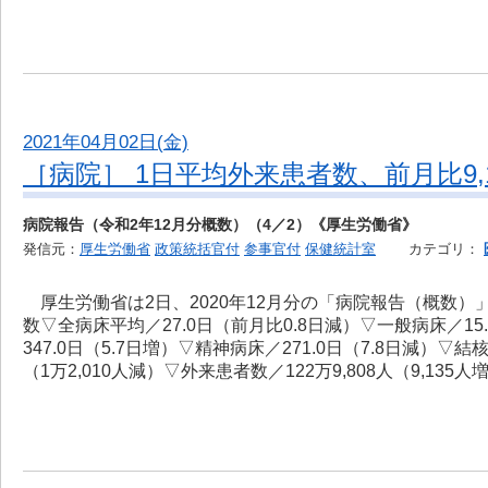
2021年04月02日(金)
［病院］ 1日平均外来患者数、前月比9,1
病院報告（令和2年12月分概数）（4／2）《厚生労働省》
発信元：
厚生労働省
政策統括官付
参事官付
保健統計室
カテゴリ：
厚生労働省は2日、2020年12月分の「病院報告（概数
数▽全病床平均／27.0日（前月比0.8日減）▽一般病床／15.
347.0日（5.7日増）▽精神病床／271.0日（7.8日減）▽結
（1万2,010人減）▽外来患者数／122万9,808人（9,135