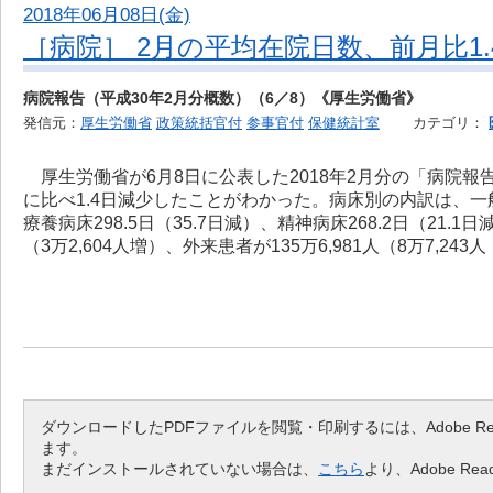
2018年06月08日(金)
［病院］ 2月の平均在院日数、前月比1.
病院報告（平成30年2月分概数）（6／8）《厚生労働省》
発信元：
厚生労働省
政策統括官付
参事官付
保健統計室
カテゴリ：
厚生労働省が6月8日に公表した2018年2月分の「病院報
に比べ1.4日減少したことがわかった。病床別の内訳は、一般病床
療養病床298.5日（35.7日減）、精神病床268.2日（21
（3万2,604人増）、外来患者が135万6,981人（8万7,243
ダウンロードしたPDFファイルを閲覧・印刷するには、Adobe Read
ます。
まだインストールされていない場合は、
こちら
より、Adobe 