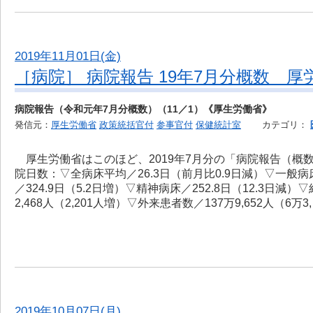
2019年11月01日(金)
［病院］ 病院報告 19年7月分概数 厚
病院報告（令和元年7月分概数）（11／1）《厚生労働省》
発信元：
厚生労働省
政策統括官付
参事官付
保健統計室
カテゴリ：
厚生労働省はこのほど、2019年7月分の「病院報告（概
院日数：▽全病床平均／26.3日（前月比0.9日減）▽一般病床
／324.9日（5.2日増）▽精神病床／252.8日（12.3日減
2,468人（2,201人増）▽外来患者数／137万9,652人（6万3
2019年10月07日(月)