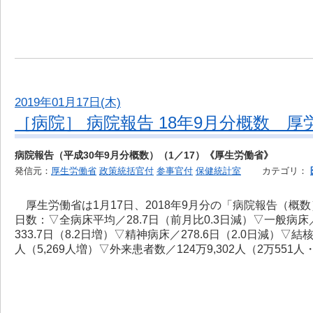
2019年01月17日(木)
［病院］ 病院報告 18年9月分概数 厚
病院報告（平成30年9月分概数）（1／17）《厚生労働省》
発信元：
厚生労働省
政策統括官付
参事官付
保健統計室
カテゴリ：
厚生労働省は1月17日、2018年9月分の「病院報告（概
日数：▽全病床平均／28.7日（前月比0.3日減）▽一般病床／
333.7日（8.2日増）▽精神病床／278.6日（2.0日減）▽結
人（5,269人増）▽外来患者数／124万9,302人（2万551人