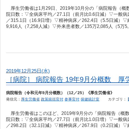
厚生労働省は1月29日、2019年10月分の「病院報告（
院日数：▽全病床平均／27.1日（前月比0.6日減）▽一般病床
／315.1日（16.9日増）▽精神病床／262.4日（5.5日減
9,916人（7,258人減）▽外来患者数／135万2,085人（5万5
2019年12月25日(水)
［病院］ 病院報告 19年9月分概数 厚
病院報告（令和元年9月分概数）（12／25）《厚生労働省》
発信元：
厚生労働省
政策統括官付
参事官付
保健統計室
カテゴリ：
厚生労働省はこのほど、2019年9月分の「病院報告（概
院日数：▽全病床平均／27.7日（前月比1.0日増）▽一般病床
／298.2日（32.1日減）▽精神病床／267.9日（0.2日減